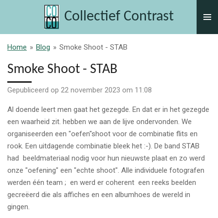
Ga
Collectief Contrast
direct
naar
de
Home
»
Blog
»
Smoke Shoot - STAB
hoofdinhoud
Smoke Shoot - STAB
Gepubliceerd op 22 november 2023 om 11:08
Al doende leert men gaat het gezegde. En dat er in het gezegde
een waarheid zit. hebben we aan de lijve ondervonden. We
organiseerden een "oefen"shoot voor de combinatie flits en
rook. Een uitdagende combinatie bleek het :-). De band STAB
had beeldmateriaal nodig voor hun nieuwste plaat en zo werd
onze "oefening" een "echte shoot". Alle individuele fotografen
werden één team ; en werd er coherent een reeks beelden
gecreëerd die als affiches en een albumhoes de wereld in
gingen.