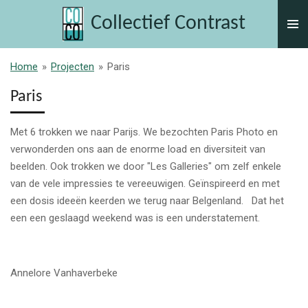
Ga
Collectief Contrast
direct
naar
de
Home
»
Projecten
»
Paris
hoofdinhoud
Paris
Met 6 trokken we naar Parijs. We bezochten Paris Photo en
verwonderden ons aan de enorme load en diversiteit van
beelden. Ook trokken we door "Les Galleries" om zelf enkele
van de vele impressies te vereeuwigen. Geïnspireerd en met
een dosis ideeën keerden we terug naar Belgenland. Dat het
een een geslaagd weekend was is een understatement.
Annelore Vanhaverbeke