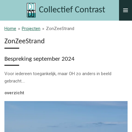
Ga
Collectief Contrast
direct
naar
de
Home
»
Projecten
»
ZonZeeStrand
hoofdinhoud
ZonZeeStrand
Bespreking september 2024
Voor iedereen toegankelijk, maar OH zo anders in beeld
gebracht....
overzicht