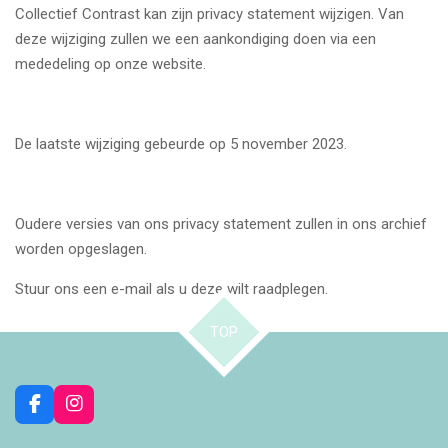
Collectief Contrast kan zijn privacy statement wijzigen. Van
deze wijziging zullen we een aankondiging doen via een
mededeling op onze website.
De laatste wijziging gebeurde op 5 november 2023.
Oudere versies van ons privacy statement zullen in ons archief
worden opgeslagen.
Stuur ons een e-mail als u deze wilt raadplegen.
TOP
F
I
a
n
c
s