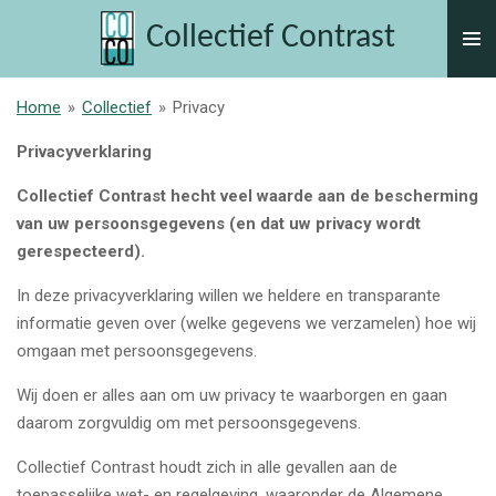
Ga
Collectief Contrast
direct
naar
de
Home
»
Collectief
»
Privacy
hoofdinhoud
Privacyverklaring
Collectief Contrast hecht veel waarde aan de bescherming
van uw persoonsgegevens (en dat uw privacy wordt
gerespecteerd).
In deze privacyverklaring willen we heldere en transparante
informatie geven over (welke gegevens we verzamelen) hoe wij
omgaan met persoonsgegevens.
Wij doen er alles aan om uw privacy te waarborgen en gaan
daarom zorgvuldig om met persoonsgegevens.
Collectief Contrast houdt zich in alle gevallen aan de
toepasselijke wet- en regelgeving, waaronder de Algemene