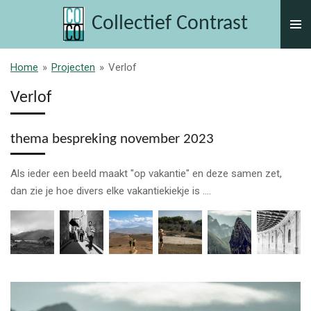
Ga
Collectief Contrast
direct
naar
de
Home
»
Projecten
»
Verlof
hoofdinhoud
Verlof
thema bespreking november 2023
Als ieder een beeld maakt "op vakantie" en deze samen zet,
dan zie je hoe divers elke vakantiekiekje is ....