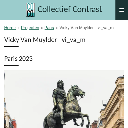
Ga
Collectief Contrast
direct
naar
de
Home
»
Projecten
»
Paris
»
Vicky Van Muylder - vi_va_m
hoofdinhoud
Vicky Van Muylder - vi_va_m
Paris 2023