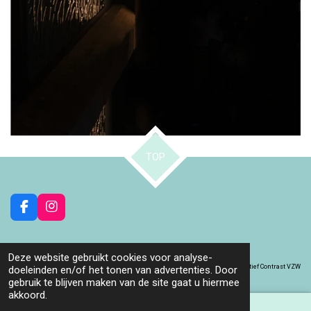
TOP
F
I
a
n
c
s
e
t
Deze website gebruikt cookies voor analyse-
b
a
© 2024 Collectief Contrast VZW
doeleinden en/of het tonen van advertenties. Door
o
g
gebruik te blijven maken van de site gaat u hiermee
o
r
akkoord.
k
a