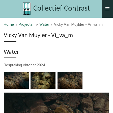
Ga
Collectief Contrast
direct
naar
de
Home
»
Projecten
»
Water
»
Vicky Van Muylder - Vi_va_m
hoofdinhoud
Vicky Van Muyler - Vi_va_m
Water
Bespreking oktober 2024