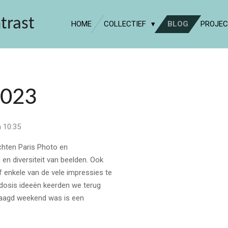
trast
HOME
COLLECTIEF
BLOG
PROJE
2023
 10:35
chten Paris Photo en
n diversiteit van beelden. Ook
f enkele van de vele impressies te
dosis ideeën keerden we terug
laagd weekend was is een