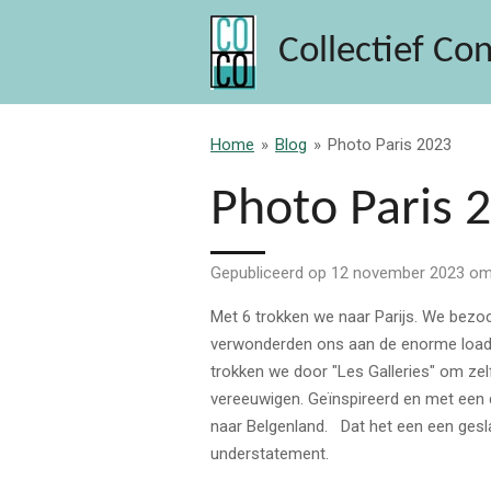
Ga
Collectief Con
direct
naar
de
hoofdinhoud
Home
»
Blog
»
Photo Paris 2023
Photo Paris 
Gepubliceerd op 12 november 2023 om
Met 6 trokken we naar Parijs. We bezo
verwonderden ons aan de enorme load e
trokken we door "Les Galleries" om zel
vereeuwigen. Geïnspireerd en met een 
naar Belgenland. Dat het een een ges
understatement.